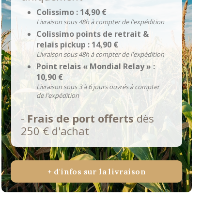
Colissimo : 14,90 €
Livraison sous 48h à compter de l'expédition
Colissimo points de retrait &
relais pickup : 14,90 €
Livraison sous 48h à compter de l'expédition
Point relais « Mondial Relay » :
10,90 €
Livraison sous 3 à 6 jours ouvrés à compter
de l'expédition
-
Frais de port offerts
dès
250 € d'achat
+ d'infos sur la livraison