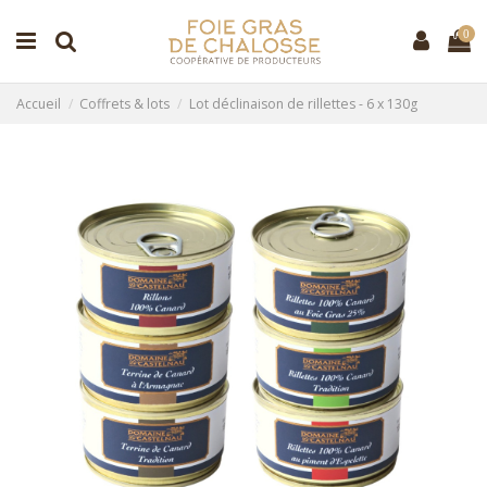
0
Accueil
Coffrets & lots
Lot déclinaison de rillettes - 6 x 130g