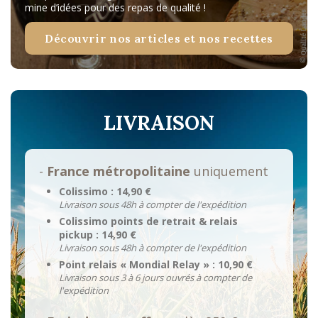
mine d’idées pour des repas de qualité !
Découvrir nos articles et nos recettes
LIVRAISON
-
France métropolitaine
uniquement
Colissimo : 14,90 €
Livraison sous 48h à compter de l'expédition
Colissimo points de retrait & relais
pickup : 14,90 €
Livraison sous 48h à compter de l'expédition
Point relais « Mondial Relay » : 10,90 €
Livraison sous 3 à 6 jours ouvrés à compter de
l'expédition