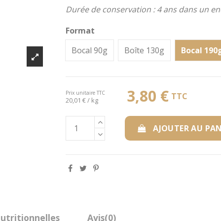
Durée de conservation : 4 ans dans un endr
Format
Bocal 90g
Boîte 130g
Bocal 190
3,80 €
Prix unitaire TTC
TTC
20,01 € / kg
AJOUTER AU PAN
utritionnelles
Avis
(0)