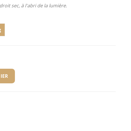
oit sec, à l'abri de la lumière.
g
IER