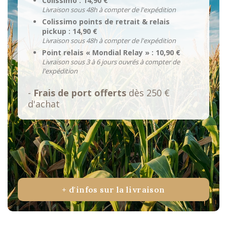
Colissimo : 14,90 €
Livraison sous 48h à compter de l'expédition
Colissimo points de retrait & relais
pickup : 14,90 €
Livraison sous 48h à compter de l'expédition
Point relais « Mondial Relay » : 10,90 €
Livraison sous 3 à 6 jours ouvrés à compter de
l'expédition
-
Frais de port offerts
dès 250 €
d'achat
+ d'infos sur la livraison