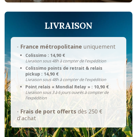
LIVRAISON
-
France métropolitaine
uniquement
Colissimo : 14,90 €
Livraison sous 48h à compter de l'expédition
Colissimo points de retrait & relais
pickup : 14,90 €
Livraison sous 48h à compter de l'expédition
Point relais « Mondial Relay » : 10,90 €
Livraison sous 3 à 6 jours ouvrés à compter de
l'expédition
-
Frais de port offerts
dès 250 €
d'achat