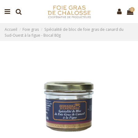
0
Accueil
Foie gras
Spécialité de bloc de foie gras de canard du
Sud-Ouest à la figue - Bocal 80g