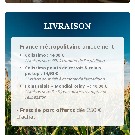
LIVRAISON
-
France métropolitaine
uniquement
Colissimo : 14,90 €
Livraison sous 48h à compter de l'expédition
Colissimo points de retrait & relais
pickup : 14,90 €
Livraison sous 48h à compter de l'expédition
Point relais « Mondial Relay » : 10,90 €
Livraison sous 3 à 6 jours ouvrés à compter de
l'expédition
-
Frais de port offerts
dès 250 €
d'achat