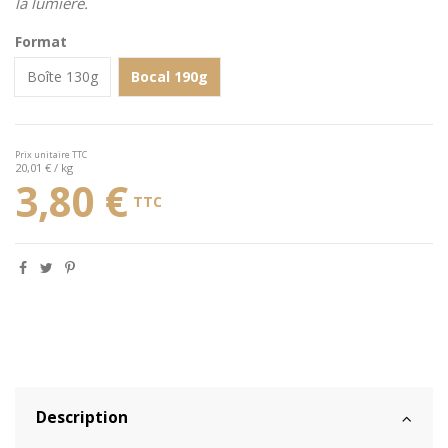
la lumière.
Format
Boîte 130g
Bocal 190g
Prix unitaire TTC
20,01 € / kg
3,80 €
TTC
Description