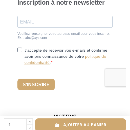
AJOUTER AU PANIER
© Foie gras de Chalosse 2023 -
Mentions légales
-
Conditions