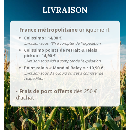
LIVRAISON
-
France métropolitaine
uniquement
Colissimo : 14,90 €
Livraison sous 48h à compter de l'expédition
Colissimo points de retrait & relais
pickup : 14,90 €
Livraison sous 48h à compter de l'expédition
Point relais « Mondial Relay » : 10,90 €
Livraison sous 3 à 6 jours ouvrés à compter de
l'expédition
-
Frais de port offerts
dès 250 €
d'achat