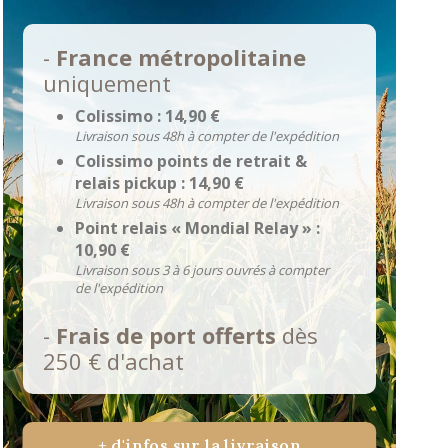
-
France métropolitaine
uniquement
Colissimo : 14,90 €
Livraison sous 48h à compter de l'expédition
Colissimo points de retrait &
relais pickup : 14,90 €
Livraison sous 48h à compter de l'expédition
Point relais « Mondial Relay » :
10,90 €
Livraison sous 3 à 6 jours ouvrés à compter
de l'expédition
-
Frais de port offerts
dès
250 € d'achat
+ d'infos sur la livraison