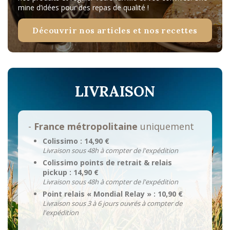
mine d’idées pour des repas de qualité !
Découvrir nos articles et nos recettes
LIVRAISON
-
France métropolitaine
uniquement
Colissimo : 14,90 €
Livraison sous 48h à compter de l'expédition
Colissimo points de retrait & relais
pickup : 14,90 €
Livraison sous 48h à compter de l'expédition
Point relais « Mondial Relay » : 10,90 €
Livraison sous 3 à 6 jours ouvrés à compter de
l'expédition