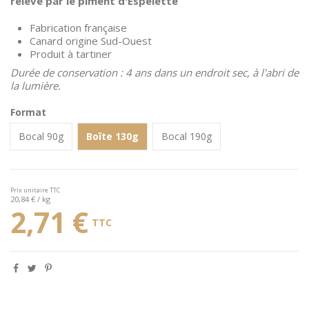
relevé par le piment d'Espelette
Fabrication française
Canard origine Sud-Ouest
Produit à tartiner
Durée de conservation : 4 ans dans un endroit sec, à l'abri de
la lumière.
Format
Bocal 90g
Boîte 130g
Bocal 190g
Prix unitaire TTC
20,84 € / kg
2,71 €
TTC