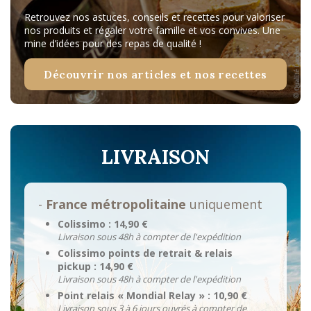
Retrouvez nos astuces, conseils et recettes pour valoriser
nos produits et régaler votre famille et vos convives. Une
mine d’idées pour des repas de qualité !
Découvrir nos articles et nos recettes
LIVRAISON
-
France métropolitaine
uniquement
Colissimo : 14,90 €
Livraison sous 48h à compter de l'expédition
Colissimo points de retrait & relais
pickup : 14,90 €
Livraison sous 48h à compter de l'expédition
Point relais « Mondial Relay » : 10,90 €
Livraison sous 3 à 6 jours ouvrés à compter de